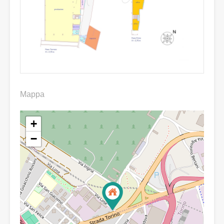
Mappa
+
−