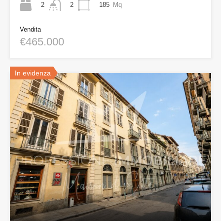
2
185
Mq
2
Vendita
€465.000
In evidenza