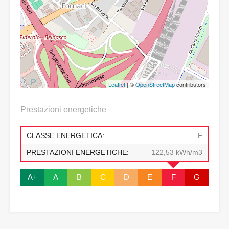
Leaflet
| ©
OpenStreetMap
contributors
Prestazioni energetiche
CLASSE ENERGETICA:
F
PRESTAZIONI ENERGETICHE:
122,53 kWh/m3
A+
A
B
C
D
E
F
G