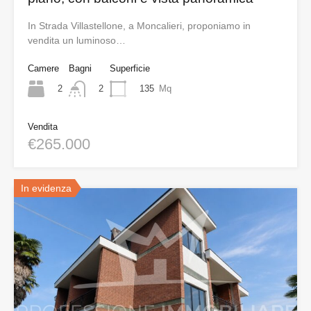
In Strada Villastellone, a Moncalieri, proponiamo in
vendita un luminoso…
Camere
Bagni
Superficie
2
135
Mq
2
Vendita
€265.000
In evidenza