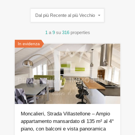
Dal più Recente al più Vecchio
1
a
9
su
316
properties
In evidenza
Moncalieri, Strada Villastellone – Ampio
appartamento mansardato di 135 m² al 4°
piano, con balconi e vista panoramica