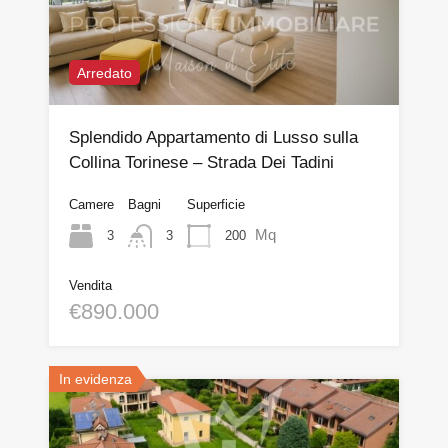
Arredato
Splendido Appartamento di Lusso sulla
Collina Torinese – Strada Dei Tadini
Camere
Bagni
Superficie
Mq
3
200
3
Vendita
€890.000
In evidenza