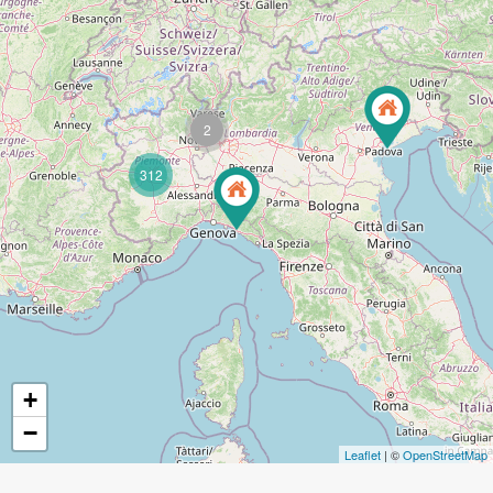
2
312
+
−
Leaflet
| ©
OpenStreetMap