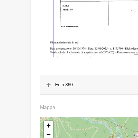
Foto 360°
Mappa
+
−