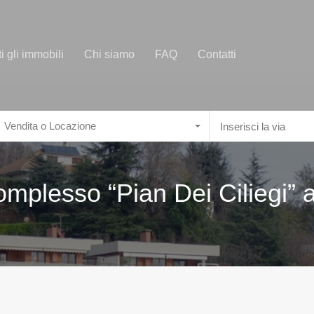
ti gli immobili
Chi siamo
FAQ
Contatti
Vendita o Locazione
plesso “Pian Dei Ciliegi” a