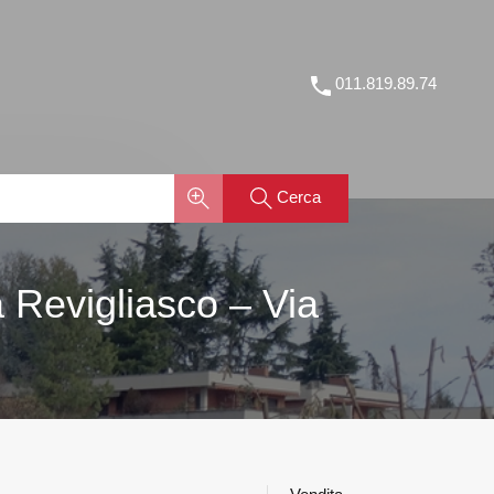
Home
Tutti gli immobili
Chi siamo
FAQ
Contatti
011.819.89.74
Cerca
 Revigliasco – Via