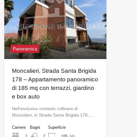
Panoramica
Moncalieri, Strada Santa Brigida
178 – Appartamento panoramico
di 185 mq con terrazzi, giardino
e box auto
Nell’esclusivo contesto collinare di
Moncalieri, in Strada Santa Brigida 178,…
Camere
Bagni
Superficie
2
185
Mq
2