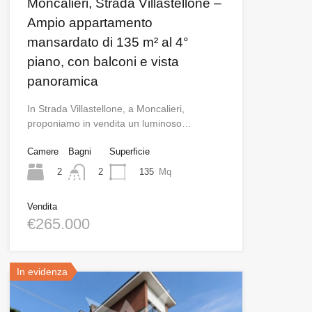
Moncalieri, Strada Villastellone –
Ampio appartamento
mansardato di 135 m² al 4°
piano, con balconi e vista
panoramica
In Strada Villastellone, a Moncalieri,
proponiamo in vendita un luminoso…
Camere
Bagni
Superficie
2
135
Mq
2
Vendita
€265.000
In evidenza