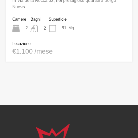
In Via della Rocca 32, nel prestigioso quartiere Borgo
Nuovo…
Camere
Bagni
Superficie
2
91
Mq
2
Locazione
€1.100 /mese