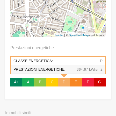
Leaflet
| ©
OpenStreetMap
contributors
Prestazioni energetiche
CLASSE ENERGETICA:
D
PRESTAZIONI ENERGETICHE:
364,67 kWh/m2
A+
A
B
C
D
E
F
G
Immobili simili