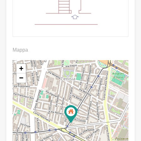
Mappa
+
−