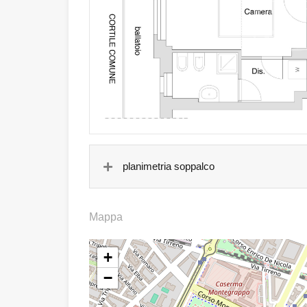
planimetria soppalco
Mappa
+
−