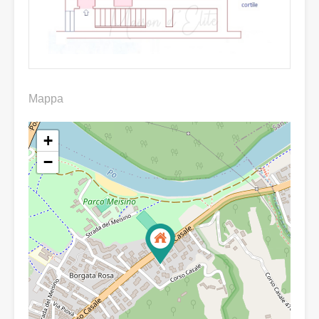
Mappa
+
−