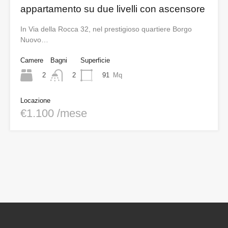
appartamento su due livelli con ascensore
In Via della Rocca 32, nel prestigioso quartiere Borgo
Nuovo…
Camere
Bagni
Superficie
2
91
Mq
2
Locazione
€1.100 /mese