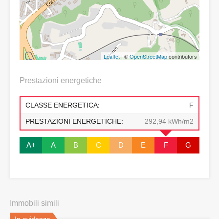
Leaflet
| ©
OpenStreetMap
contributors
Prestazioni energetiche
CLASSE ENERGETICA:
F
PRESTAZIONI ENERGETICHE:
292,94 kWh/m2
A+
A
B
C
D
E
F
G
Immobili simili
In evidenza