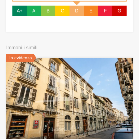
A+
A
B
C
D
E
F
G
Immobili simili
In evidenza