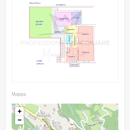
Mappa
+
−