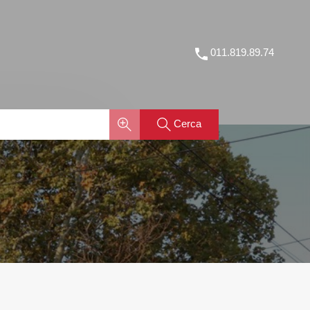
Home
Tutti gli immobili
Chi siamo
FAQ
Contatti
011.819.89.74
Cerca