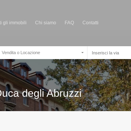
ti gli immobili
Chi siamo
FAQ
Contatti
Vendita o Locazione
Duca degli Abruzzi