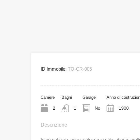
ID Immobile:
TO-CR-005
Camere
Bagni
Garage
Anno di costruzio
2
1
No
1900
Descrizione
In un palazzo novecentesco in stile Liberty, molt