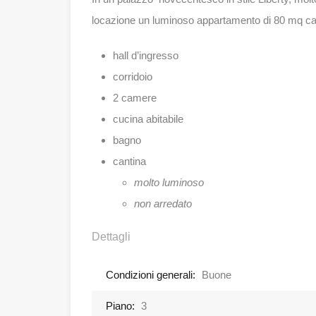
locazione un luminoso appartamento di 80 mq c
hall d’ingresso
corridoio
2 camere
cucina abitabile
bagno
cantina
molto luminoso
non arredato
Dettagli
Condizioni generali:
Buone
Piano:
3