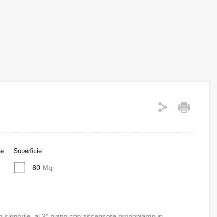
ne
Superficie
80
Mq
o signorile, al 3° piano con ascensore proponiamo in