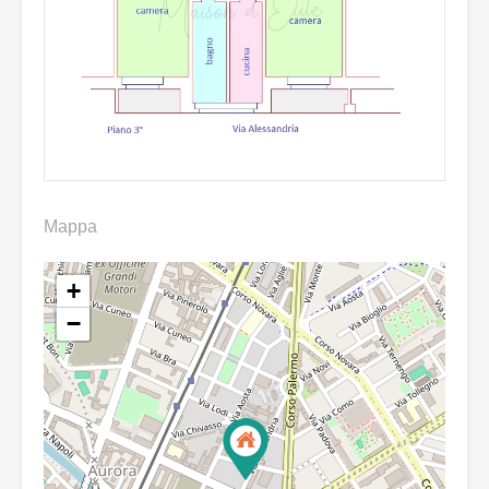
Mappa
+
−