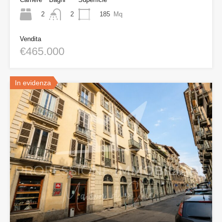
2
185
Mq
2
Vendita
€465.000
In evidenza