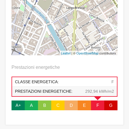
Leaflet
| ©
OpenStreetMap
contributors
Prestazioni energetiche
CLASSE ENERGETICA:
F
PRESTAZIONI ENERGETICHE:
292,94 kWh/m2
A+
A
B
C
D
E
F
G