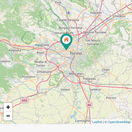
+
−
Leaflet
| ©
OpenStreetMap