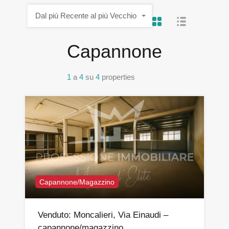
Dal più Recente al più Vecchio
Capannone
1
a
4
su
4
properties
Capannone/Magazzino
Venduto: Moncalieri, Via Einaudi –
capannone/magazzino