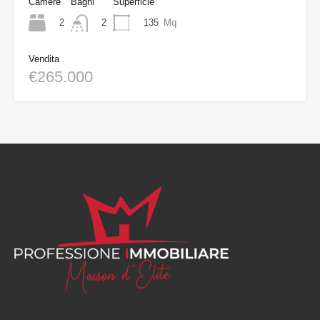
Camere
Bagni
Superficie
2
135
Mq
2
Vendita
€265.000