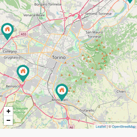
+
−
Leaflet
| ©
OpenStreetMap