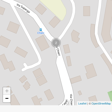
2
+
−
Leaflet
| ©
OpenStreetMap