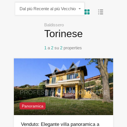
Dal più Recente al più Vecchio
Baldissero
Torinese
1
a
2
su
2
properties
Panoramica
Venduto: Elegante villa panoramica a