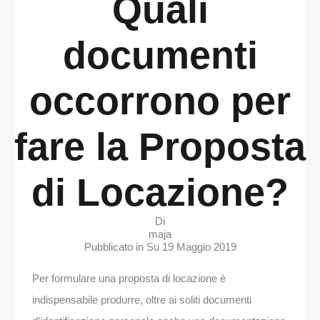
Quali
documenti
occorrono per
fare la Proposta
di Locazione?
Di
maja
Pubblicato in Su
19 Maggio 2019
Per formulare una proposta di locazione è
indispensabile produrre, oltre ai soliti documenti