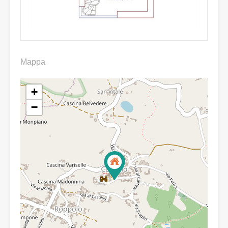
Mappa
+
−