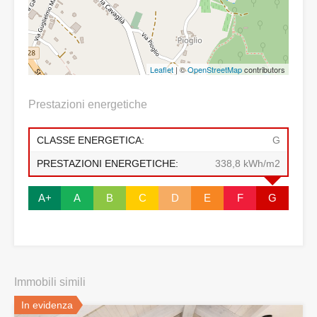
Leaflet
| ©
OpenStreetMap
contributors
Prestazioni energetiche
CLASSE ENERGETICA:
G
PRESTAZIONI ENERGETICHE:
338,8 kWh/m2
A+
A
B
C
D
E
F
G
Immobili simili
In evidenza