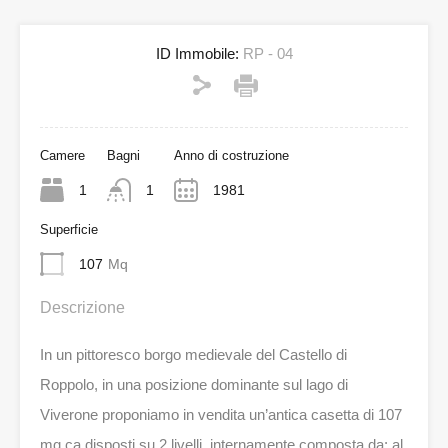
ID Immobile:
RP - 04
Camere
Bagni
Anno di costruzione
1
1
1981
Superficie
107
Mq
Descrizione
In un pittoresco borgo medievale del Castello di
Roppolo, in una posizione dominante sul lago di
Viverone proponiamo in vendita un’antica casetta di 107
mq ca disposti su 2 livelli, internamente composta da: al