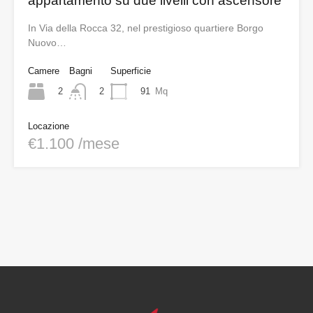
appartamento su due livelli con ascensore
In Via della Rocca 32, nel prestigioso quartiere Borgo
Nuovo…
Camere
Bagni
Superficie
2
91
Mq
2
Locazione
€1.100 /mese