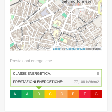
Leaflet
| ©
OpenStreetMap
contributors
Prestazioni energetiche
CLASSE ENERGETICA:
B
PRESTAZIONI ENERGETICHE:
77,108 kWh/m2
A+
A
B
C
D
E
F
G