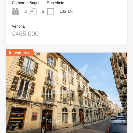
Camere
Bagni
Superficie
2
185
Mq
2
Vendita
€465.000
In evidenza