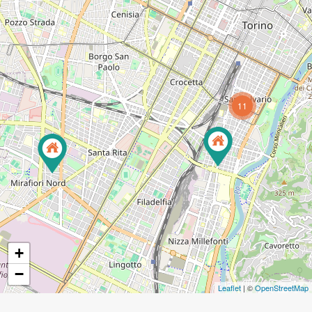
11
+
−
Leaflet
| ©
OpenStreetMap